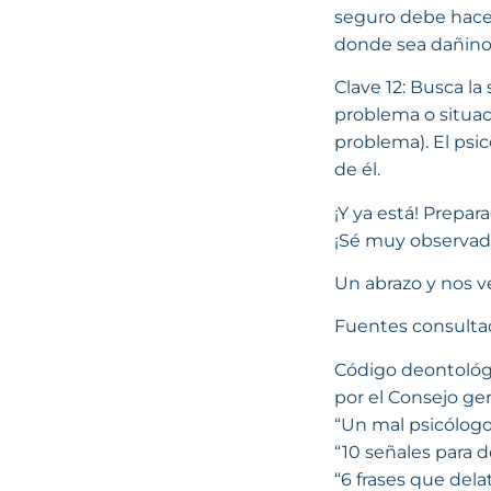
seguro debe hacer
donde sea dañino,
Clave 12: Busca l
problema o situaci
problema). El ps
de él.
¡Y ya está! Prepar
¡Sé muy observad
Un abrazo y nos v
Fuentes consulta
Código deontológic
por el Consejo ge
“Un mal psicólog
“10 señales para 
“6 frases que dela