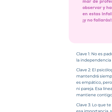
mar de profes
observar y ha
en estas infa
¡y no fallarás!
Clave 1: No es pa
la independencia 
Clave 2: El psicó
mantendrá siempre 
es empático, pero
ni pareja. Esa lín
mantiene contigo 
Clave 3: Lo que te
esa importancia, so