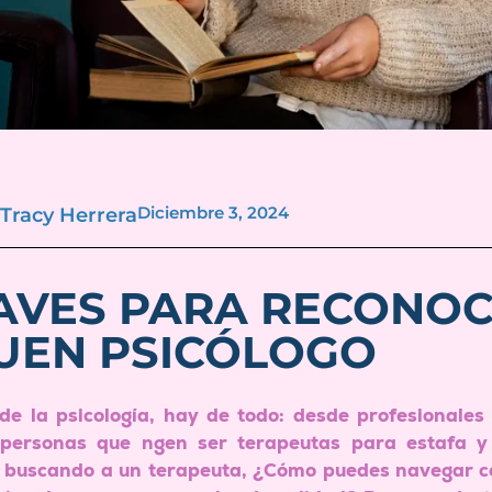
Diciembre 3, 2024
Tracy Herrera
LAVES PARA RECONOC
UEN PSICÓLOGO
e la psicología, hay de todo: desde profesionales
personas que ngen ser terapeutas para estafa y
 buscando a un terapeuta, ¿Cómo puedes navegar co