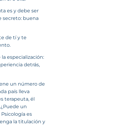
uta es y debe ser
se secreto: buena
e de tí y te
ento.
 la especialización:
periencia detrás,
 tiene un número de
da país lleva
es terapeuta, él
a: ¿Puede un
 Psicología es
tenga la titulación y