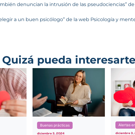
ambién denuncian la intrusión de las pseudociencias” de
 elegir a un buen psicólogo” de la web Psicología y ment
Quizá pueda interesart
Alertas en una relación
Desminti
diciembre 3, 2024
diciembre 3,