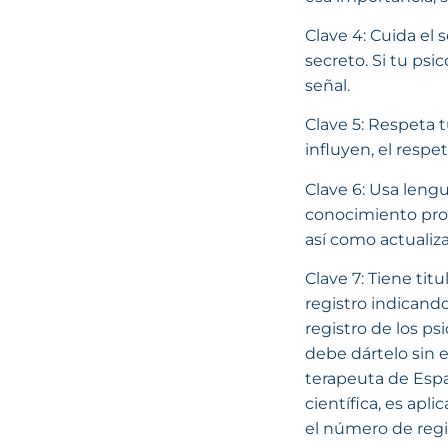
Clave 4: Cuida el 
secreto. Si tu ps
señal.
Clave 5: Respeta t
influyen, el resp
Clave 6: Usa lengu
conocimiento prof
así como actualiz
Clave 7: Tiene ti
registro indicando
registro de los ps
debe dártelo sin 
terapeuta de Espa
científica, es apli
el número de regi