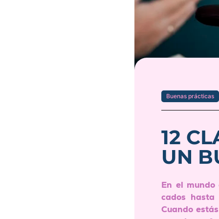
Buenas prácticas
12 C
UN B
En el mundo d
cados hasta 
Cuando estás