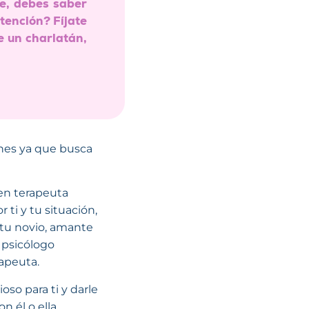
te, debes saber
tención? Fíjate
e un charlatán,
ones ya que busca
uen terapeuta
 ti y tu situación,
 tu novio, amante
u psicólogo
apeuta.
oso para ti y darle
n él o ella.