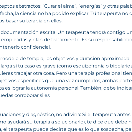
ceptos abstractos: “Curar el alma”, “energías” y otras pa
fecha, la ciencia no ha podido explicar. Tú terapeuta no 
 basar su terapia en ellos.
 documentación escrita: Un terapeuta tendrá contigo un 
s empleadas y plan de tratamiento. Es su responsabilidad
tenerlo confidencial.
el modelo de terapia, los objetivos y duración aproximada:
larga si tu caso es grave (como esquizofrenia o bipolarid
quieres trabajar otra cosa. Pero una terapia profesional t
bjetivos específicos que una vez cumplidos, ambas part
ta es lograr la autonomía personal. También, debe indic
uedas corroborar si es
luaciones y diagnóstico, no adivina: Si el terapeuta antes
o ayudará su terapia a solucionarlo), te dice que debe ha
a, el terapeuta puede decirte que es lo que sospecha, pe