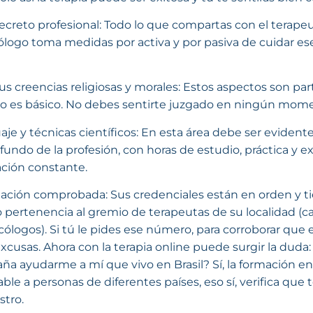
secreto profesional: Todo lo que compartas con el terape
icólogo toma medidas por activa y por pasiva de cuidar e
us creencias religiosas y morales: Estos aspectos son part
eto es básico. No debes sentirte juzgado en ningún mom
aje y técnicas científicos: En esta área debe ser evidente
undo de la profesión, con horas de estudio, práctica y ex
ación constante.
tulación comprobada: Sus credenciales están en orden y
 pertenencia al gremio de terapeutas de su localidad (ca
icólogos). Si tú le pides ese número, para corroborar que 
excusas. Ahora con la terapia online puede surgir la dud
ña ayudarme a mí que vivo en Brasil? Sí, la formación en
cable a personas de diferentes países, eso sí, verifica que 
stro.