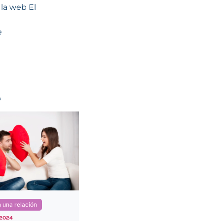
 la web El
e
e
endo mitos
Buenas prácticas
 2024
diciembre 3, 2024