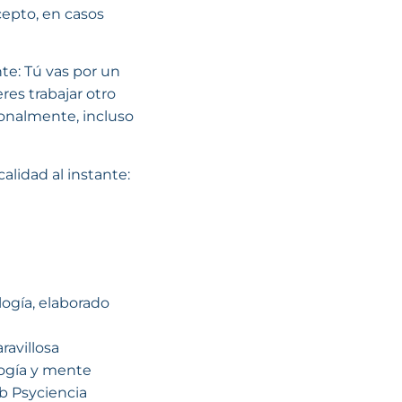
cepto, en casos
te: Tú vas por un
res trabajar otro
onalmente, incluso
alidad al instante:
logía, elaborado
avillosa
logía y mente
eb Psyciencia