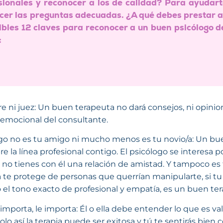
ionales y reconocer a los de calidad? Para ayudar
cer las preguntas adecuadas. ¿A qué debes prestar a
libles 12 claves para reconocer a un buen psicólogo d
:
dre ni juez: Un buen terapeuta no dará consejos, ni opini
emocional del consultante.
logo no es tu amigo ni mucho menos es tu novio/a: Un b
la línea profesional contigo. El psicólogo se interesa por
 no tienes con él una relación de amistad. Y tampoco es
ea te protege de personas que querrían manipularte, si t
el tono exacto de profesional y empatía, es un buen ter
 importa, le importa: Él o ella debe entender lo que es vali
lo así la terapia puede ser exitosa y tú te sentirás bien co